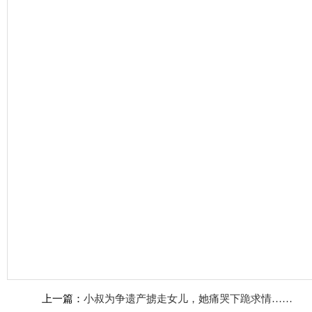
上一篇：
小叔为争遗产掳走女儿，她痛哭下跪求情……