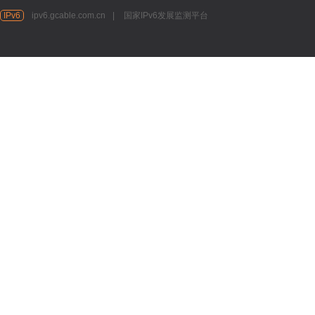
IPv6
ipv6.gcable.com.cn
|
国家IPv6发展监测平台