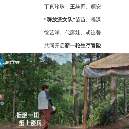
丁真珍珠、王赫野、颜安
“嗨放派女队”
苗苗、程潇
徐艺洋、代露娃、胡连馨
共同开启
新一轮生存冒险