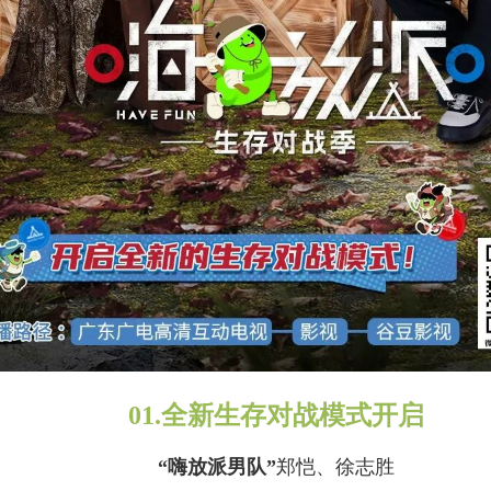
01.全新生存对战模式开启
“嗨放派男队”
郑恺、徐志胜