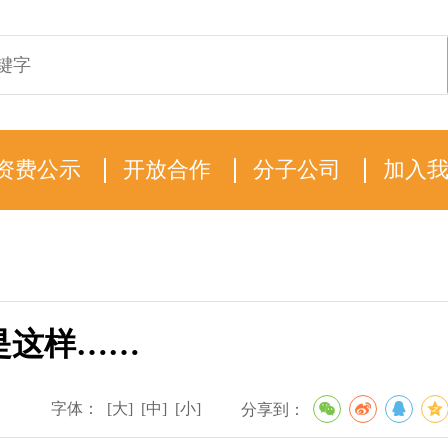
资费公示
开放合作
分子公司
加入
是这样……
字体：
[大]
[中]
[小]
分享到：