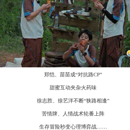
郑恺、苗苗成“对抗路CP”
甜蜜互动夹杂火药味
徐志胜、徐艺洋不断“狭路相逢”
苦情牌、人情战术轮番上阵
生存冒险秒变心理博弈战……