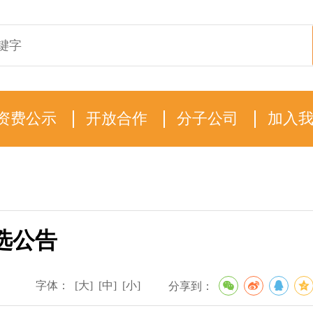
资费公示
开放合作
分子公司
加入
遴选公告
字体：
[大]
[中]
[小]
分享到：