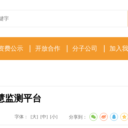
资费公示
开放合作
分子公司
加入
慧监测平台
字体：
[大]
[中]
[小]
分享到：