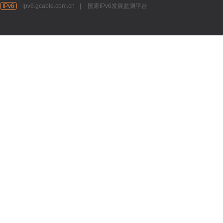
IPv6
ipv6.gcable.com.cn
|
国家IPv6发展监测平台