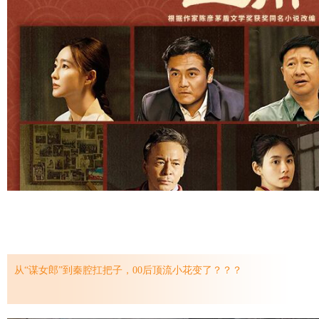
从“谋女郎”到秦腔扛把子，00后顶流小花变了？？？