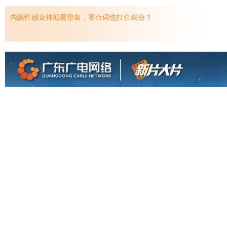
内娱性感女神颠覆形象，零台词也扛住戏份？