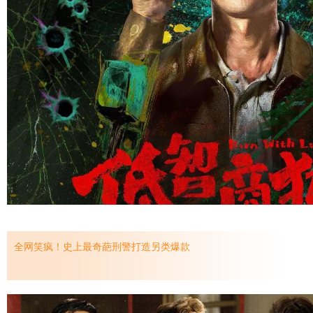
全网笑疯！史上最奇葩刑警打造另类爆款