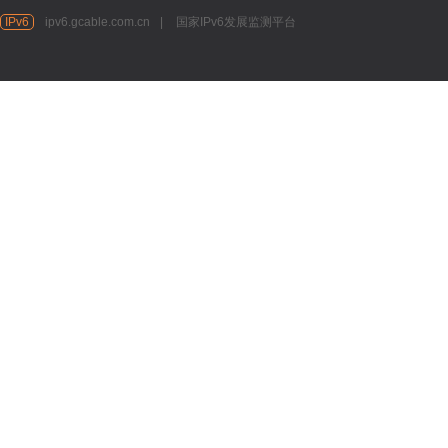
IPv6
ipv6.gcable.com.cn
|
国家IPv6发展监测平台